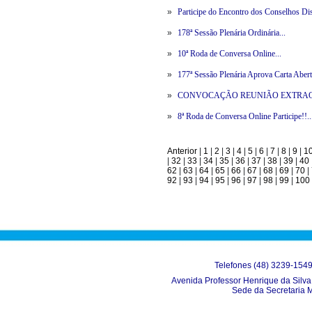
»
Participe do Encontro dos Conselhos Dist
»
178ª Sessão Plenária Ordinária...
»
10ª Roda de Conversa Online...
»
177ª Sessão Plenária Aprova Carta Abert
»
CONVOCAÇÃO REUNIÃO EXTRAOR
»
8ª Roda de Conversa Online Participe!!..
Anterior
|
1
|
2
|
3
|
4
|
5
|
6
|
7
|
8
|
9
|
1
|
32
|
33
|
34
|
35
|
36
|
37
|
38
|
39
|
40
62
|
63
|
64
|
65
|
66
|
67
|
68
|
69
|
70
|
92
|
93
|
94
|
95
|
96
|
97
|
98
|
99
|
100
Telefones (48) 3239-154
Avenida Professor Henrique da Silva 
Sede da Secretaria 