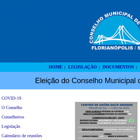
HOME
LEGISLAÇÃO
DOCUMENTOS
|
|
|
Eleição do Conselho Municipal 
COVID-19
O Conselho
Conselheiros
Legislação
Calendário de reuniões