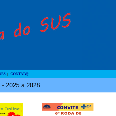
ÕES
CONTAT@
|
s - 2025 a 2028