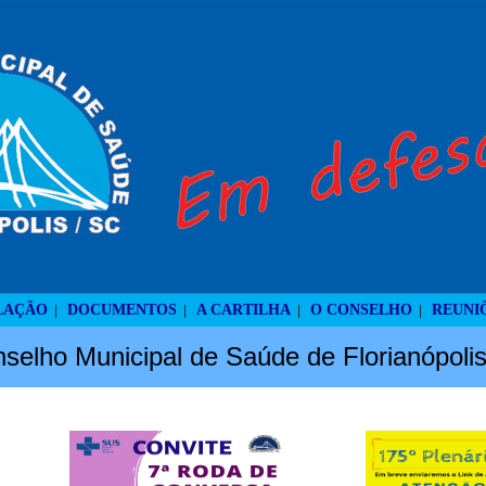
LAÇÃO
DOCUMENTOS
A CARTILHA
O CONSELHO
REUNI
|
|
|
|
selho Municipal de Saúde de Florianópoli