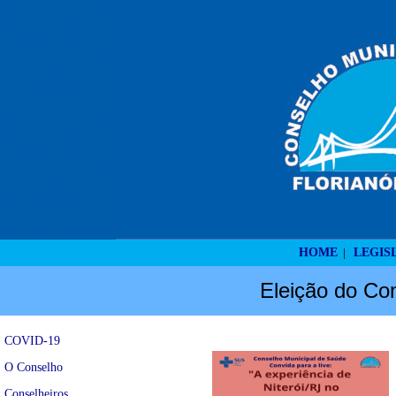
HOME
LEGIS
|
Eleição do Con
COVID-19
O Conselho
Conselheiros