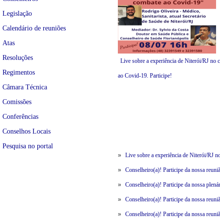
Legislação
Calendário de reuniões
Atas
Resoluções
Live sobre a experiência de Niterói/RJ no
Regimentos
ao Covid-19. Participe!
Câmara Técnica
Comissões
Conferências
Conselhos Locais
Pesquisa no portal
»
Live sobre a experiência de Niterói/RJ n
»
Conselheiro(a)! Participe da nossa reun
»
Conselheiro(a)! Participe da nossa plená
»
Conselheiro(a)! Participe da nossa reun
»
Conselheiro(a)! Participe da nos