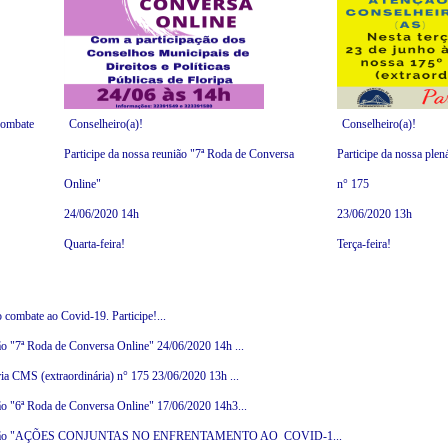
 combate
Conselheiro(a)!
Conselheiro(a)!
Participe da nossa reunião "7ª Roda de Conversa
Participe da nossa plen
Online"
n° 175
24/06/2020 14h
23/06/2020 13h
Quarta-feira!
Terça-feira!
o combate ao Covid-19. Participe!...
ião "7ª Roda de Conversa Online" 24/06/2020 14h ...
ria CMS (extraordinária) n° 175 23/06/2020 13h ...
ião "6ª Roda de Conversa Online" 17/06/2020 14h3...
sa reunião "AÇÕES CONJUNTAS NO ENFRENTAMENTO AO COVID-1...