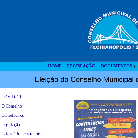
HOME
LEGISLAÇÃO
DOCUMENTOS
|
|
|
Eleição do Conselho Municipal 
COVID-19
O Conselho
Conselheiros
Legislação
Calendário de reuniões