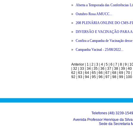
»
Aberta a Temporada das Conferências Liv
»
Outubro Rosa AMUCC...
»
208 PLENÁRIA ONLINE DO CMS-F
»
DIVERSÃO E VACINAÇÃO PARA AS
»
Confira a Campanha de Vacinação desse 
»
Campanha Vacinal - 25/08/2022...
Anterior
|
1
|
2
|
3
|
4
|
5
|
6
|
7
|
8
|
9
|
1
|
32
|
33
|
34
|
35
|
36
|
37
|
38
|
39
|
40
62
|
63
|
64
|
65
|
66
|
67
|
68
|
69
|
70
|
92
|
93
|
94
|
95
|
96
|
97
|
98
|
99
|
100
Telefones (48) 3239-154
Avenida Professor Henrique da Silva 
Sede da Secretaria 