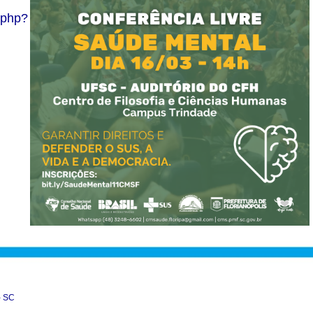
.php?
- SC