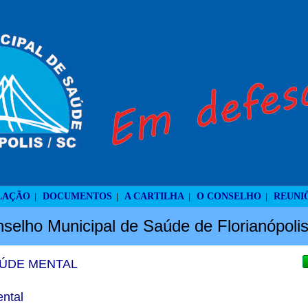
LAÇÃO
DOCUMENTOS
A CARTILHA
O CONSELHO
REUNI
|
|
|
|
selho Municipal de Saúde de Florianópoli
AÚDE MENTAL
ntal