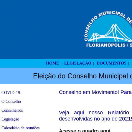
HOME
LEGISLAÇÃO
DOCUMENTOS
|
|
|
Eleição do Conselho Municipal 
Conselho em Movimento! Parab
COVID-19
O Conselho
Conselheiros
Veja aqui nosso Relatório 
desenvolvidas no ano de 2021
Legislação
Calendário de reuniões
Acesse o quadro aqui