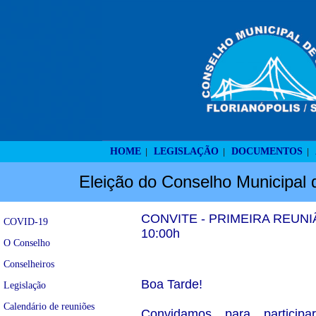
HOME
LEGISLAÇÃO
DOCUMENTOS
|
|
|
Eleição do Conselho Municipal 
CONVITE - PRIMEIRA REUNI
COVID-19
10:00h
O Conselho
Conselheiros
Boa Tarde!
Legislação
Calendário de reuniões
Convidamos para participa