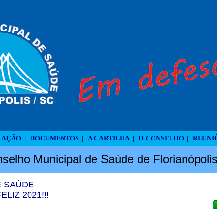
LAÇÃO
DOCUMENTOS
A CARTILHA
O CONSELHO
REUNI
|
|
|
|
selho Municipal de Saúde de Florianópoli
E SAÚDE
LIZ 2021!!!