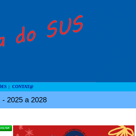
ÕES
CONTAT@
|
s - 2025 a 2028